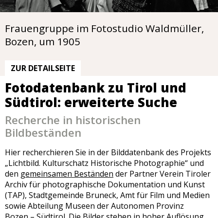
Frauengruppe im Fotostudio Waldmüller,
Bau der Pustertalbahn – Lamprechtsburg-
Lienz – Ansicht Johannesplatz mit
Badegäste im Lido von Bozen, um 1935
Pordoijoch – Wagen mit militärischem
Bozen, um 1905
Tunnel, 1871
Mariensäule, um 1985
Nachschub, 1908
ZUR DETAILSEITE
ZUR DETAILSEITE
ZUR DETAILSEITE
ZUR DETAILSEITE
ZUR DETAILSEITE
Fotodatenbank zu Tirol und
Südtirol: erweiterte Suche
Recherche in historischen
Bildbeständen
Hier recherchieren Sie in der Bilddatenbank des Projekts
„Lichtbild. Kulturschatz Historische Photographie“ und
den
gemeinsamen Beständen
der Partner Verein Tiroler
Archiv für photographische Dokumentation und Kunst
(TAP), Stadtgemeinde Bruneck, Amt für Film und Medien
sowie Abteilung Museen der Autonomen Provinz
Bozen – Südtirol. Die Bilder stehen in hoher Auflösung