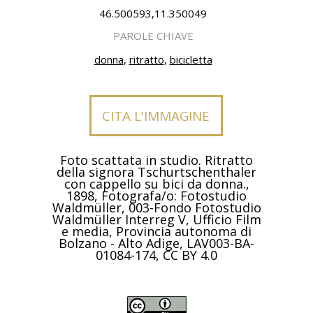
46.500593,11.350049
PAROLE CHIAVE
donna
,
ritratto
,
bicicletta
CITA L'IMMAGINE
Foto scattata in studio. Ritratto
della signora Tschurtschenthaler
con cappello su bici da donna.,
1898, Fotografa/o: Fotostudio
Waldmüller, 003-Fondo Fotostudio
Waldmüller Interreg V, Ufficio Film
e media, Provincia autonoma di
Bolzano - Alto Adige, LAV003-BA-
01084-174, CC BY 4.0